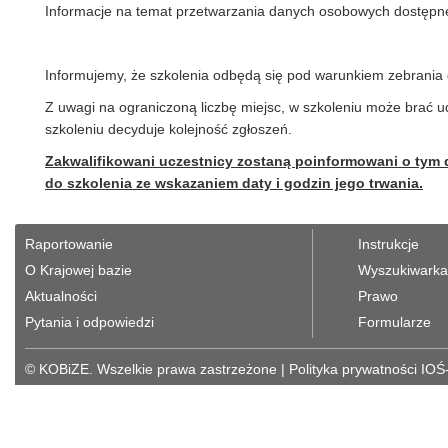
Informacje na temat przetwarzania danych osobowych dostępne
Informujemy, że szkolenia odbędą się pod warunkiem zebrania 
Z uwagi na ograniczoną liczbę miejsc, w szkoleniu może brać 
szkoleniu decyduje kolejność zgłoszeń.
Zakwalifikowani uczestnicy zostaną poinformowani o tym 
do szkolenia ze wskazaniem daty i godzin jego trwania.
Raportowanie
Instrukcje
O Krajowej bazie
Wyszukiwarka 
Aktualności
Prawo
Pytania i odpowiedzi
Formularze
© KOBiZE. Wszelkie prawa zastrzeżone
|
Polityka prywatności IOŚ