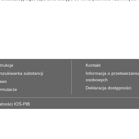
strukcje
Kontakt
szukiwarka substancji
Informacja o przetwarzani
osobowych
awo
Deklaracja dostępności
rmularze
atności IOŚ-PIB