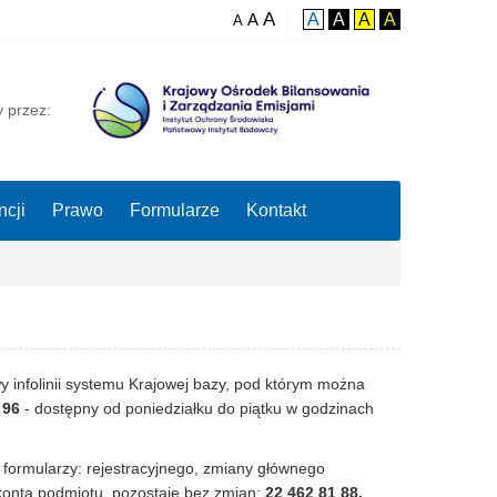
A
A
A
A
A
A
A
y przez:
cji
Prawo
Formularze
Kontakt
y infolinii systemu Krajowej bazy, pod którym można
 96
- dostępny od poniedziałku do piątku w godzinach
 formularzy: rejestracyjnego, zmiany głównego
 konta podmiotu, pozostaje bez zmian:
22 462 81 88.