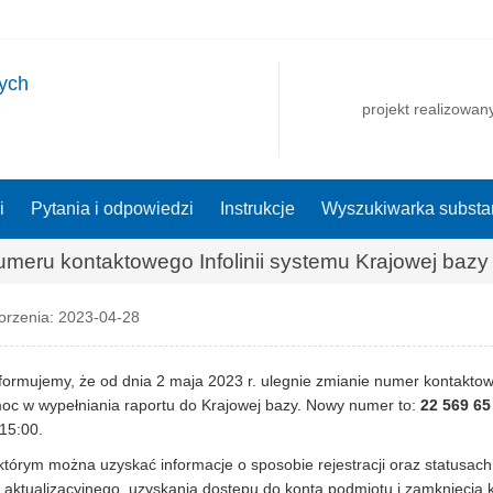
nych
projekt realizowan
i
Pytania i odpowiedzi
Instrukcje
Wyszukiwarka substan
meru kontaktowego Infolinii systemu Krajowej bazy
rzenia: 2023-04-28
formujemy, że od dnia 2 maja 2023 r. ulegnie zmianie numer kontaktow
oc w wypełniania raportu do Krajowej bazy. Nowy numer to:
22 569 65
15:00.
tórym można uzyskać informacje o sposobie rejestracji oraz statusach
 aktualizacyjnego, uzyskania dostępu do konta podmiotu i zamknięcia