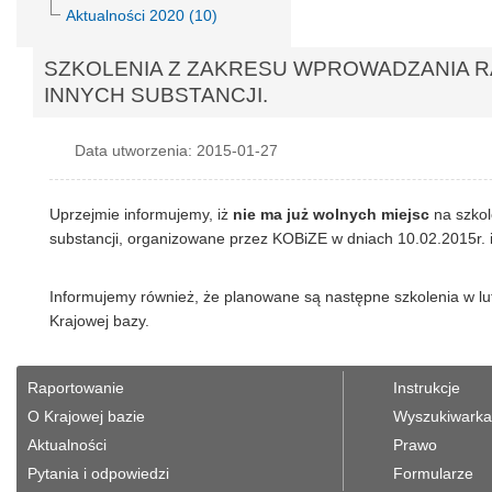
Aktualności 2020 (10)
SZKOLENIA Z ZAKRESU WPROWADZANIA R
INNYCH SUBSTANCJI.
Data utworzenia: 2015-01-27
Uprzejmie informujemy, iż
nie ma już wolnych miejsc
na szkol
substancji, organizowane przez KOBiZE w dniach 10.02.2015r. i
Informujemy również, że planowane są następne szkolenia w l
Krajowej bazy.
Raportowanie
Instrukcje
O Krajowej bazie
Wyszukiwarka 
Aktualności
Prawo
Pytania i odpowiedzi
Formularze