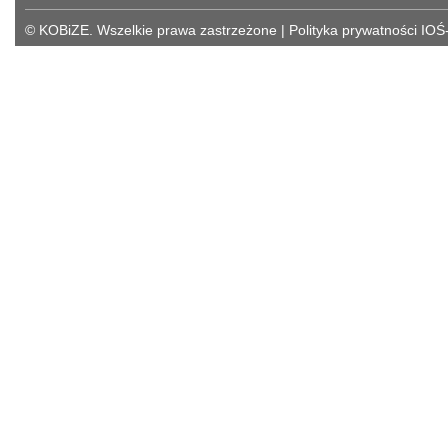
© KOBiZE. Wszelkie prawa zastrzeżone
|
Polityka prywatności IOŚ