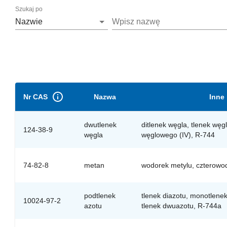
Szukaj po
Nazwie
Wpisz nazwę
Nr CAS
Nazwa
Inne
dwutlenek
ditlenek węgla, tlenek węg
124-38-9
węgla
węglowego (IV), R-744
74-82-8
metan
wodorek metylu, czterowo
podtlenek
tlenek diazotu, monotlenek 
10024-97-2
azotu
tlenek dwuazotu, R-744a