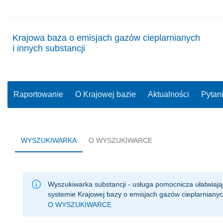
Krajowa baza o emisjach gazów cieplarnianych
i innych substancji
Raportowanie
O Krajowej bazie
Aktualności
Pytan
WYSZUKIWARKA
O WYSZUKIWARCE
Wyszukiwarka substancji - usługa pomocnicza ułatwiają
systemie Krajowej bazy o emisjach gazów cieplarnianych
O WYSZUKIWARCE