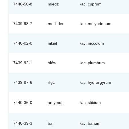
7440-50-8
miedź
łac. cuprum
7439-98-7
molibden
łac. molybdenum
7440-02-0
nikiel
łac. niccolum
7439-92-1
ołów
łac. plumbum
7439-97-6
rtęć
łac. hydrargyrum
7440-36-0
antymon
łac. stibium
7440-39-3
bar
łac. barium