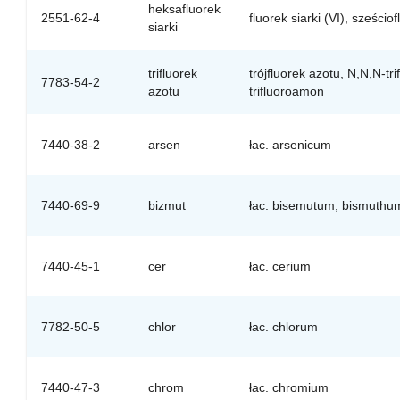
heksafluorek
2551-62-4
fluorek siarki (VI), sześciof
siarki
trifluorek
trójfluorek azotu, N,N,N-tri
7783-54-2
azotu
trifluoroamon
7440-38-2
arsen
łac. arsenicum
7440-69-9
bizmut
łac. bisemutum, bismuthu
7440-45-1
cer
łac. cerium
7782-50-5
chlor
łac. chlorum
7440-47-3
chrom
łac. chromium