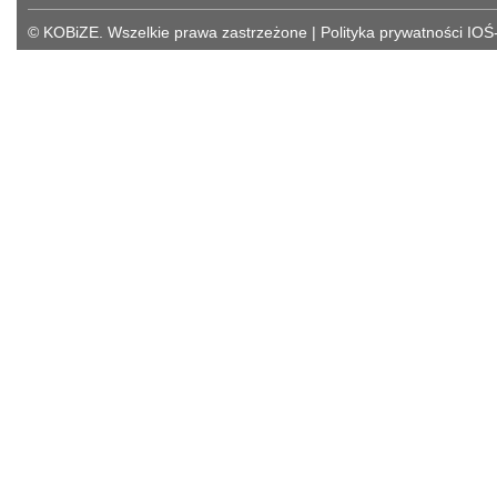
© KOBiZE. Wszelkie prawa zastrzeżone
|
Polityka prywatności IOŚ