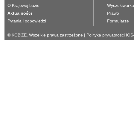
O Krajowej bazie
Wyszukiwarka 
Aktualności
Prawo
Pytania i odpowiedzi
Formularze
© KOBiZE. Wszelkie prawa zastrzeżone
|
Polityka prywatności IOŚ