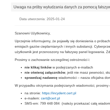
Uwaga na próby wyłudzania danych za pomocą fałszy
Data utworzenia: 2025-01-24
Szanowni Użytkownicy,
Uprzejmie informujemy, że pojawiły się doniesienia o próba
emisjach gazów cieplarnianych i innych substancji. Cyberprzes
użytkownik jest przenoszony na fałszywy panel logowania. Z
Prosimy o zachowanie szczególnej ostrożności i:
nie klikaj linków
w podejrzanych e-mailach
nie otwieraj załączników
, jeśli nie masz pewności, 
sprawdzaj nadawcę
wiadomości – nasza oficjalna do
W przypadku otrzymania podejrzanych wiadomości, prosimy 
na stronie:
https://incydent.cert.pl
e-mailem:
cert@cert.pl
SMS-em: 799 448 084 (należy przekazać całą wiadomoś