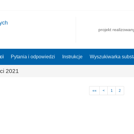
nych
projekt realizowan
ci
Pytania i odpowiedzi
Instrukcje
Wyszukiwarka substa
ci 2021
««
<
1
2