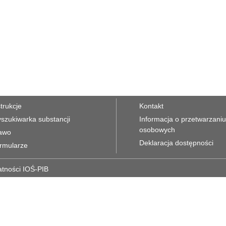
strukcje
Kontakt
szukiwarka substancji
Informacja o przetwarzani
osobowych
awo
Deklaracja dostępności
rmularze
atności IOŚ-PIB