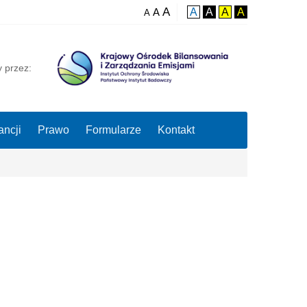
A
A
A
A
A
A
A
y przez:
ncji
Prawo
Formularze
Kontakt